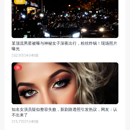
热
独家
某顶流男星被曝与神秘女子深夜出行，粉丝炸锅！现场照片
曝光
32.9万
4小时前
热
知名女演员疑似整容失败，新剧路透照引发热议，网友：认
不出来了
15.7万
7小时前