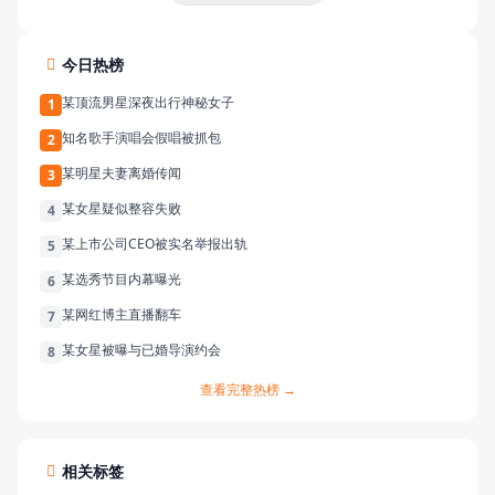
今日热榜
某顶流男星深夜出行神秘女子
1
知名歌手演唱会假唱被抓包
2
某明星夫妻离婚传闻
3
某女星疑似整容失败
4
某上市公司CEO被实名举报出轨
5
某选秀节目内幕曝光
6
某网红博主直播翻车
7
某女星被曝与已婚导演约会
8
查看完整热榜 →
相关标签