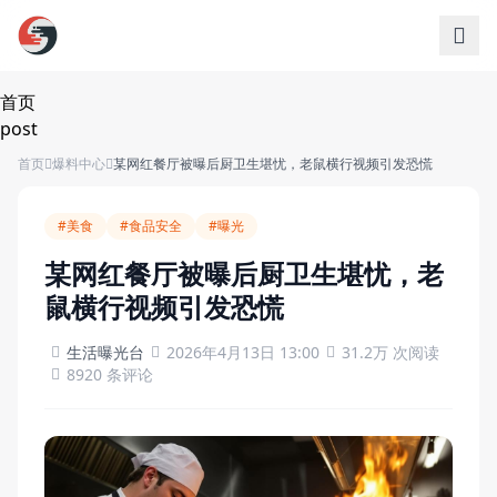
跳过导航
首页
post
首页
爆料中心
某网红餐厅被曝后厨卫生堪忧，老鼠横行视频引发恐慌
#美食
#食品安全
#曝光
某网红餐厅被曝后厨卫生堪忧，老
鼠横行视频引发恐慌
生活曝光台
2026年4月13日 13:00
31.2万 次阅读
8920 条评论