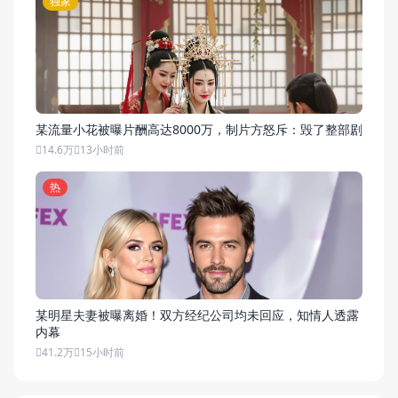
独家
某流量小花被曝片酬高达8000万，制片方怒斥：毁了整部剧
14.6万
13小时前
热
某明星夫妻被曝离婚！双方经纪公司均未回应，知情人透露
内幕
41.2万
15小时前