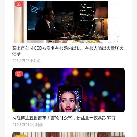
热
某上市公司CEO被实名举报婚内出轨，举报人晒出大量聊天
记录
28.9万
8小时前
热
网红博主直播翻车！言论引众怒，粉丝量一夜暴跌50万
19.8万
10小时前